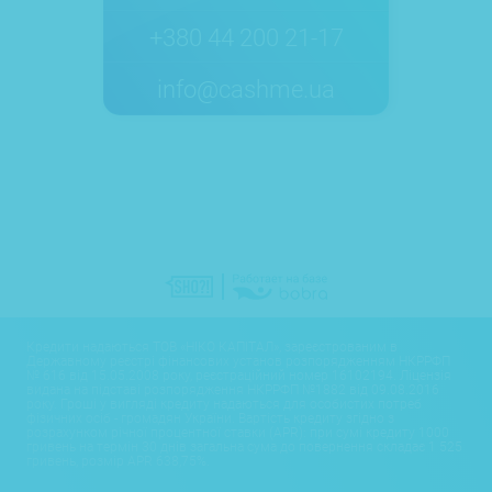
+380 44 200 21-17
info@cashme.ua
Кредити надаються ТОВ «НІКО КАПІТАЛ», зареєстрованим в
Державному реєстрі фінансових установ розпорядженням НКРРФП
№ 616 від 15.05.2008 року, реєстраційний номер 16102194. Ліцензія
видана на підставі розпорядження НКРРФП №1882 від 09.08.2016
року. Гроші у вигляді кредиту надаються для особистих потреб
фізичних осіб - громадян України. Вартість кредиту згідно з
розрахунком річної процентної ставки (APR): при сумі кредиту 1000
гривень на термін 30 днів загальна сума до повернення складає 1 525
гривень, розмір APR 638,75%.