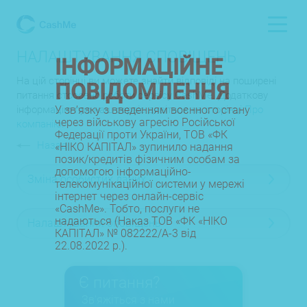
НАЛАШТУВАННЯ СПОВІЩЕНЬ
ІНФОРМАЦІЙНЕ
На цій сторінці ви можете знайти відповіді на поширені
ПОВІДОМЛЕННЯ
питання стосовно роботи сервісу CashMe. Додаткову
У зв’язку з введенням воєнного стану
інформацію про наш сервіс дивіться на сторінці
Про
через військову агресію Російської
компанію
.
Федерації проти України, ТОВ «ФК
Назад
«НІКО КАПІТАЛ» зупинило надання
позик/кредитів фізичним особам за
допомогою інформаційно-
Зміна особистих даних
телекомунікаційної системи у мережі
інтернет через онлайн-сервіс
«CashMe». Тобто, послуги не
надаються (Наказ ТОВ «ФК «НІКО
Налаштування оповіщень
КАПІТАЛ» № 082222/А-3 від
22.08.2022 р.).
Є питання?
Зв'яжіться з нами