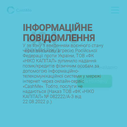
ІНФОРМАЦІЙНЕ
404
ПОВІДОМЛЕННЯ
У зв’язку з введенням воєнного стану
помилка
через військову агресію Російської
Федерації проти України, ТОВ «ФК
«НІКО КАПІТАЛ» зупинило надання
позик/кредитів фізичним особам за
Сторінку не знайдено
допомогою інформаційно-
телекомунікаційної системи у мережі
На головну
інтернет через онлайн-сервіс
«CashMe». Тобто, послуги не
надаються (Наказ ТОВ «ФК «НІКО
КАПІТАЛ» № 082222/А-3 від
22.08.2022 р.).