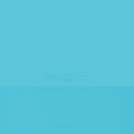
Кредити надаються ТОВ «НІКО КАПІТАЛ», зареєстрованим в
Державному реєстрі фінансових установ розпорядженням НКРРФП
№ 616 від 15.05.2008 року, реєстраційний номер 16102194. Ліцензія
видана на підставі розпорядження НКРРФП №1882 від 09.08.2016
року. Гроші у вигляді кредиту надаються для особистих потреб
фізичних осіб - громадян України. Вартість кредиту згідно з
розрахунком річної процентної ставки (APR): при сумі кредиту 1000
гривень на термін 30 днів загальна сума до повернення складає 1 525
гривень, розмір APR 638,75%.