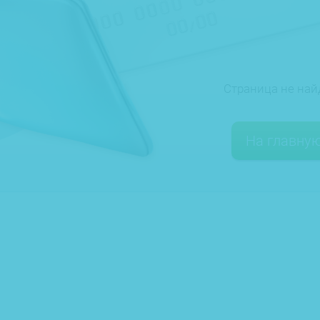
Страница не най
На главну