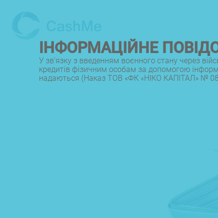
ІНФОРМАЦІЙНЕ ПОВІД
У зв’язку з введенням воєнного стану через вій
кредитів фізичним особам за допомогою інформац
надаються (Наказ ТОВ «ФК «НІКО КАПІТАЛ» № 0822