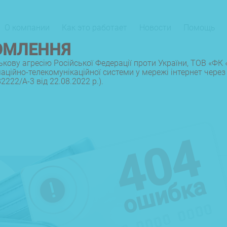
О компании
Как это работает
Новости
Помощь
ОМЛЕННЯ
ськову агресію Російської Федерації проти України, ТОВ «Ф
ійно-телекомунікаційної системи у мережі інтернет через 
22/А-3 від 22.08.2022 р.).
404
ошибка